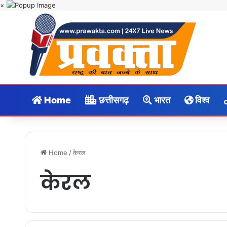
×
Home
छत्तीसगढ़
भारत
विश्व
Home
/
केरल
केरल