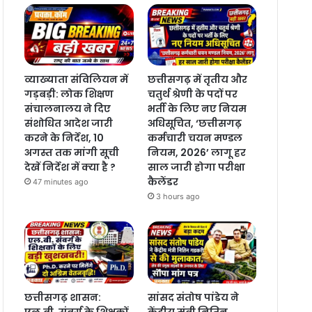
व्याख्याता संविलियन में
छत्तीसगढ़ में तृतीय और
गड़बड़ी: लोक शिक्षण
चतुर्थ श्रेणी के पदों पर
संचालनालय ने दिए
भर्ती के लिए नए नियम
संशोधित आदेश जारी
अधिसूचित, ‘छत्तीसगढ़
करने के निर्देश, 10
कर्मचारी चयन मण्डल
अगस्त तक मांगी सूची
नियम, 2026’ लागू हर
देखें निर्देश में क्या है ?
साल जारी होगा परीक्षा
कैलेंडर
47 minutes ago
3 hours ago
छत्तीसगढ़ शासन:
सांसद संतोष पांडेय ने
एल.बी. संवर्ग के शिक्षकों
केंद्रीय मंत्री नितिन