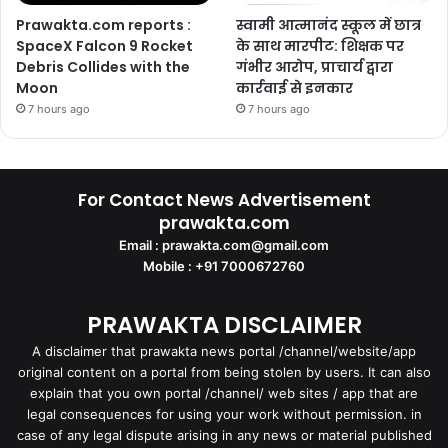
Prawakta.com reports :
स्वामी आत्मानंद स्कूल में छात्र
SpaceX Falcon 9 Rocket
के साथ मारपीट: शिक्षक पर
Debris Collides with the
गंभीर आरोप, प्राचार्य द्वारा
Moon
कार्रवाई से इनकार
7 hours ago
7 hours ago
For Contact News Advertisement
prawakta.com
Email : prawakta.com@gmail.com
Mobile : +91 7000672760
PRAWAKTA DISCLAIMER
A disclaimer that prawakta news portal /channel/website/app
original content on a portal from being stolen by users. It can also
explain that you own portal /channel/ web sites / app that are
legal consequences for using your work without permission. in
case of any legal dispute arising in any news or material published