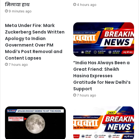
मिलाया हाथ
4 hours ago
9 minutes ago
Meta Under Fire: Mark
Zuckerberg Sends Written
Apology to Indian
Government Over PM
Modi’s Post Removal and
Content Lapses
”India Has Always Been a
7 hours ago
Great Friend: Sheikh
Hasina Expresses
Gratitude for New Delhi’s
Support
7 hours ago