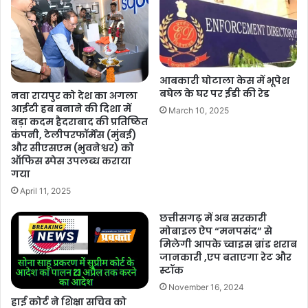
आबकारी घोटाला केस में भूपेश
बघेल के घर पर ईडी की रेड
नवा रायपुर को देश का अगला
आईटी हब बनाने की दिशा में
March 10, 2025
बड़ा कदम हैदराबाद की प्रतिष्ठित
कंपनी, टेलीपरफॉर्मेंस (मुंबई)
और सीएसएम (भुवनेश्वर) को
ऑफिस स्पेस उपलब्ध कराया
गया
April 11, 2025
छत्तीसगढ़ में अब सरकारी
मोबाइल ऐप “मनपसंद” से
मिलेगी आपके च्वाइस ब्रांड शराब
जानकारी ,एप बताएगा रेट और
स्टॉक
November 16, 2024
हाई कोर्ट ने शिक्षा सचिव को