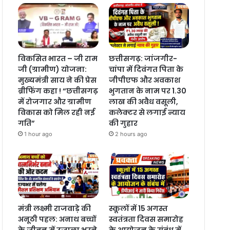
विकसित भारत – जी राम
छत्तीसगढ़: जांजगीर-
जी (ग्रामीण) योजना:
चांपा में दिवंगत पिता के
मुख्यमंत्री साय ने की प्रेस
जीपीएफ और अवकाश
ब्रीफिंग कहा ! “छत्तीसगढ़
भुगतान के नाम पर 1.30
में रोजगार और ग्रामीण
लाख की अवैध वसूली,
विकास को मिल रही नई
कलेक्टर से लगाई न्याय
गति”
की गुहार
1 hour ago
2 hours ago
मंत्री लक्ष्मी राजवाड़े की
स्कूलों में 15 अगस्त
अनूठी पहल: अनाथ बच्चों
स्वतंत्रता दिवस समारोह
के जीवन में उजाला भरने
के आयोजन के संबंध में