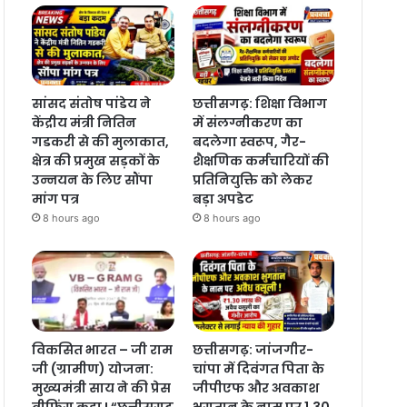
सांसद संतोष पांडेय ने
छत्तीसगढ़: शिक्षा विभाग
केंद्रीय मंत्री नितिन
में संलग्नीकरण का
गडकरी से की मुलाकात,
बदलेगा स्वरूप, गैर-
क्षेत्र की प्रमुख सड़कों के
शैक्षणिक कर्मचारियों की
उन्नयन के लिए सौंपा
प्रतिनियुक्ति को लेकर
मांग पत्र
बड़ा अपडेट
8 hours ago
8 hours ago
विकसित भारत – जी राम
छत्तीसगढ़: जांजगीर-
जी (ग्रामीण) योजना:
चांपा में दिवंगत पिता के
मुख्यमंत्री साय ने की प्रेस
जीपीएफ और अवकाश
ब्रीफिंग कहा ! “छत्तीसगढ़
भुगतान के नाम पर 1.30