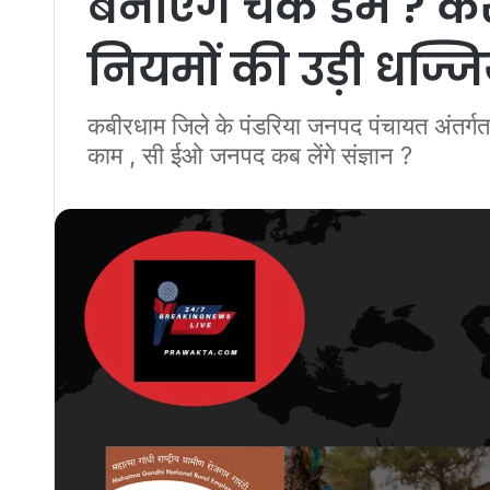
बनाएंगे चेक डेम ? क
नियमों की उड़ी धज्जिय
कबीरधाम जिले के पंडरिया जनपद पंचायत अंतर्गत के
काम , सी ईओ जनपद कब लेंगे संज्ञान ?