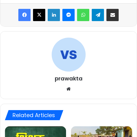
Facebook
X
LinkedIn
Messenger
WhatsApp
Telegram
Share via Email
prawakta
Website
Related Articles