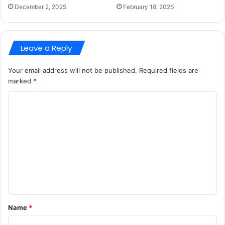
December 2, 2025
February 18, 2026
Leave a Reply
Your email address will not be published.
Required fields are
marked
*
C
o
m
m
e
n
t
*
Name
*