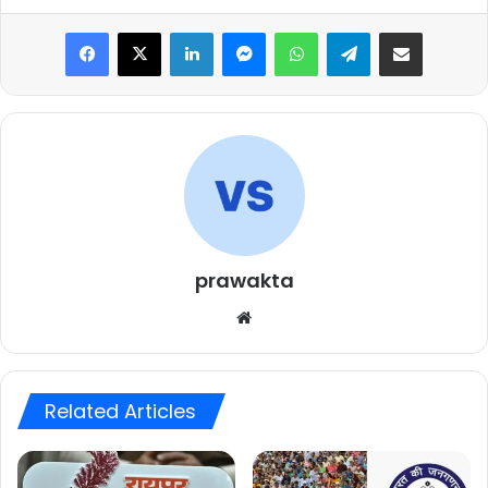
Facebook
X
LinkedIn
Messenger
WhatsApp
Telegram
Share via Email
prawakta
Website
Related Articles