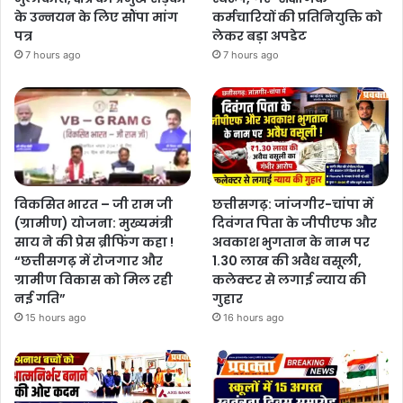
के उन्नयन के लिए सौंपा मांग
कर्मचारियों की प्रतिनियुक्ति को
पत्र
लेकर बड़ा अपडेट
7 hours ago
7 hours ago
विकसित भारत – जी राम जी
छत्तीसगढ़: जांजगीर-चांपा में
(ग्रामीण) योजना: मुख्यमंत्री
दिवंगत पिता के जीपीएफ और
साय ने की प्रेस ब्रीफिंग कहा !
अवकाश भुगतान के नाम पर
“छत्तीसगढ़ में रोजगार और
1.30 लाख की अवैध वसूली,
ग्रामीण विकास को मिल रही
कलेक्टर से लगाई न्याय की
नई गति”
गुहार
15 hours ago
16 hours ago