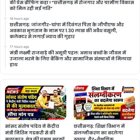
की प्रेस ब्रीफिंग कहा ! “छत्तीसगढ़ में रोजगार और ग्रामीण विकास
को मिल रही नई गति”
16 hours ago
छत्तीसगढ़: जांजगीर-चांपा में दिवंगत पिता के जीपीएफ और
अवकाश भुगतान के नाम पर 1.30 लाख की अवैध वसूली,
कलेक्टर से लगाई न्याय की गुहार
17 hours ago
मंत्री लक्ष्मी राजवाड़े की अनूठी पहल: अनाथ बच्चों के जीवन में
उजाला भरने के लिए बैंकिंग और सामाजिक संस्थाओं ने मिलाया
हाथ
सांसद संतोष पांडेय ने केंद्रीय
छत्तीसगढ़: शिक्षा विभाग में
मंत्री नितिन गडकरी से की
संलग्नीकरण का बदलेगा
मुलाकात, क्षेत्र की प्रमुख सड़कों
स्वरूप, गैर-शैक्षणिक