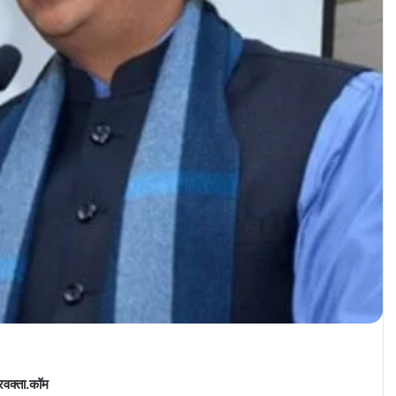
रवक्ता.कॉम