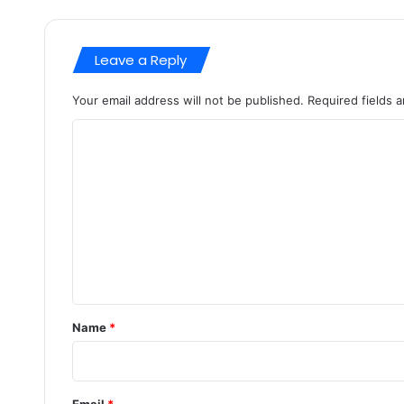
Leave a Reply
Your email address will not be published.
Required fields 
C
o
m
m
e
n
t
*
Name
*
Email
*