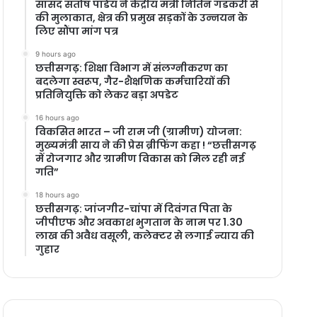
सांसद संतोष पांडेय ने केंद्रीय मंत्री नितिन गडकरी से
की मुलाकात, क्षेत्र की प्रमुख सड़कों के उन्नयन के
लिए सौंपा मांग पत्र
9 hours ago
छत्तीसगढ़: शिक्षा विभाग में संलग्नीकरण का
बदलेगा स्वरूप, गैर-शैक्षणिक कर्मचारियों की
प्रतिनियुक्ति को लेकर बड़ा अपडेट
16 hours ago
विकसित भारत – जी राम जी (ग्रामीण) योजना:
मुख्यमंत्री साय ने की प्रेस ब्रीफिंग कहा ! “छत्तीसगढ़
में रोजगार और ग्रामीण विकास को मिल रही नई
गति”
18 hours ago
छत्तीसगढ़: जांजगीर-चांपा में दिवंगत पिता के
जीपीएफ और अवकाश भुगतान के नाम पर 1.30
लाख की अवैध वसूली, कलेक्टर से लगाई न्याय की
गुहार