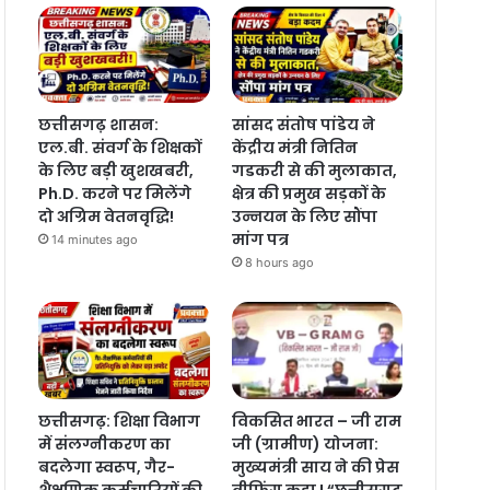
छत्तीसगढ़ शासन:
सांसद संतोष पांडेय ने
एल.बी. संवर्ग के शिक्षकों
केंद्रीय मंत्री नितिन
के लिए बड़ी खुशखबरी,
गडकरी से की मुलाकात,
Ph.D. करने पर मिलेंगे
क्षेत्र की प्रमुख सड़कों के
दो अग्रिम वेतनवृद्धि!
उन्नयन के लिए सौंपा
मांग पत्र
14 minutes ago
8 hours ago
छत्तीसगढ़: शिक्षा विभाग
विकसित भारत – जी राम
में संलग्नीकरण का
जी (ग्रामीण) योजना:
बदलेगा स्वरूप, गैर-
मुख्यमंत्री साय ने की प्रेस
शैक्षणिक कर्मचारियों की
ब्रीफिंग कहा ! “छत्तीसगढ़