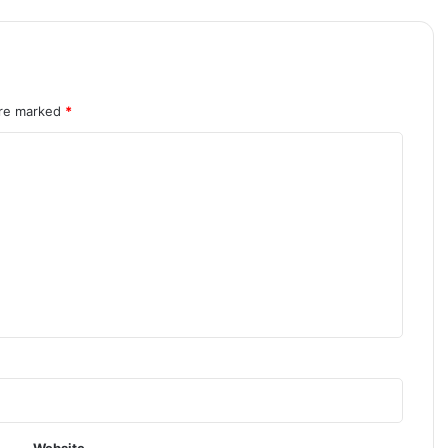
are marked
*
Website