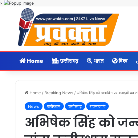
×
Home
छत्तीसगढ़
भारत
विश्व
Home
/
Breaking News
/
अभिषेक सिंह को जन्मदिन पर बधाइयों का तां
News
कबीरधाम
छत्तीसगढ़
राजनादगांव
अभिषेक सिंह को जन्