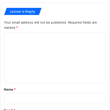
Leave a Reply
Your email address will not be published.
Required fields are
marked
*
C
o
m
m
e
n
t
*
Name
*