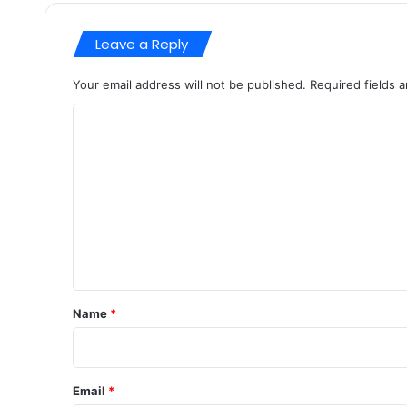
Leave a Reply
Your email address will not be published.
Required fields 
C
o
m
m
e
n
t
*
Name
*
Email
*