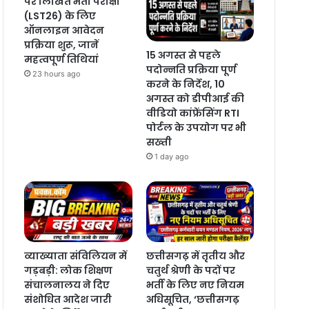
पर लिखित भर्ती परीक्षा
(LST26) के लिए
ऑनलाइन आवेदन
प्रक्रिया शुरू, जानें
15 अगस्त से पहले
महत्वपूर्ण तिथियां
पदोन्नति प्रक्रिया पूर्ण
23 hours ago
करने के निर्देश, 10
अगस्त को डीपीआई की
वीडियो कांफ्रेंसिंग RTI
पोर्टल के उपयोग पर भी
सख्ती
1 day ago
व्याख्याता संविलियन में
छत्तीसगढ़ में तृतीय और
गड़बड़ी: लोक शिक्षण
चतुर्थ श्रेणी के पदों पर
संचालनालय ने दिए
भर्ती के लिए नए नियम
संशोधित आदेश जारी
अधिसूचित, ‘छत्तीसगढ़