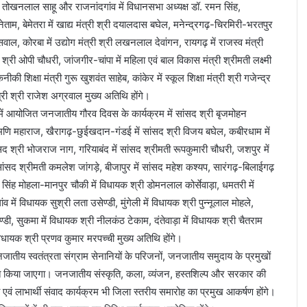
 श्री तोखनलाल साहू और राजनांदगांव में विधानसभा अध्यक्ष डॉ. रमन सिंह,
 नेताम, बेमेतरा में खाद्य मंत्री श्री दयालदास बघेल, मनेन्द्रगढ़-चिरमिरी-भरतपुर
जायसवाल, कोरबा में उद्योग मंत्री श्री लखनलाल देवांगन, रायगढ़ में राजस्व मंत्री
्री श्री ओपी चौधरी, जांजगीर-चांपा में महिला एवं बाल विकास मंत्री श्रीमती लक्ष्मी
 शिक्षा मंत्री गुरू खुशवंत साहेब, कांकेर में स्कूल शिक्षा मंत्री श्री गजेन्द्र
ंत्री श्री राजेश अग्रवाल मुख्य अतिथि होंगे।
ें आयोजित जनजातीय गौरव दिवस के कार्यक्रम में सांसद श्री बृजमोहन
तामणि महाराज, खैरागढ़-छुईखदान-गंडई में सांसद श्री विजय बघेल, कबीरधाम में
ांसद श्री भोजराज नाग, गरियाबंद में सांसद श्रीमती रूपकुमारी चौधरी, जशपुर में
ें सांसद श्रीमती कमलेश जांगड़े, बीजापुर में सांसद महेश कश्यप, सारंगढ़-बिलाईगढ़
ताप सिंह मोहला-मानपुर चौकी में विधायक श्री डोमनलाल कोर्सेवाड़ा, धमतरी में
में विधायक सुश्री लता उसेण्डी, मुंगेली में विधायक श्री पुन्नूलाल मोहले,
ण्डी, सुकमा में विधायक श्री नीलकंठ टेकाम, दंतेवाड़ा में विधायक श्री चैतराम
विधायक श्री प्रणव कुमार मरपच्ची मुख्य अतिथि होंगे।
ातीय स्वतंत्रता संग्राम सेनानियों के परिजनों, जनजातीय समुदाय के प्रमुखों
्मानित किया जाएगा। जनजातीय संस्कृति, कला, व्यंजन, हस्तशिल्प और सरकार की
वं लाभार्थी संवाद कार्यक्रम भी जिला स्तरीय समारोह का प्रमुख आकर्षण होंगे।