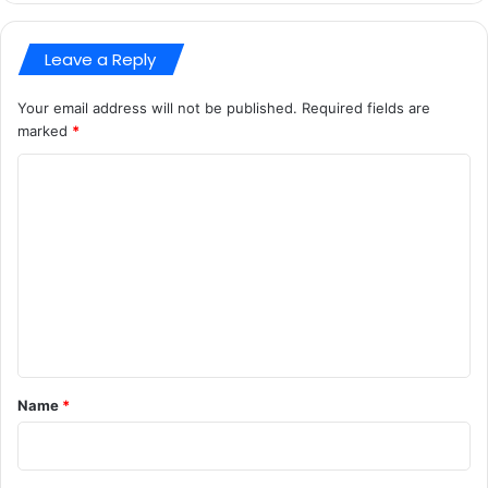
Leave a Reply
Your email address will not be published.
Required fields are
marked
*
C
o
m
m
e
n
t
*
Name
*