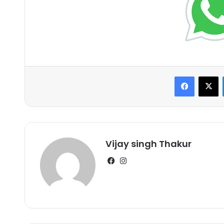
Faceboo
X
Vijay singh Thakur
Facebook
Instagram