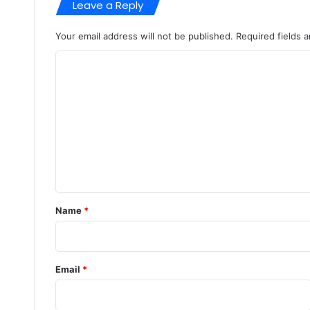
Leave a Reply
Your email address will not be published.
Required fields 
C
o
m
m
e
n
t
*
Name
*
Email
*