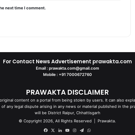
the next time I comment.
For Contact News Advertisement prawakta.com
Email : prawakta.com@gmail.com
Mobile : +91 7000672760
PRAWAKTA DISCLAIMER
iginal content on a portal from being stolen by users. It can also expla
f any legal dispute arising in any news or material published in the pra
will be District Raipur, Chhattisgarh
© Copyright 2026, All Rights Reserved | Prawakta.
Facebook
X
LinkedIn
YouTube
Instagram
Telegram
WhatsApp