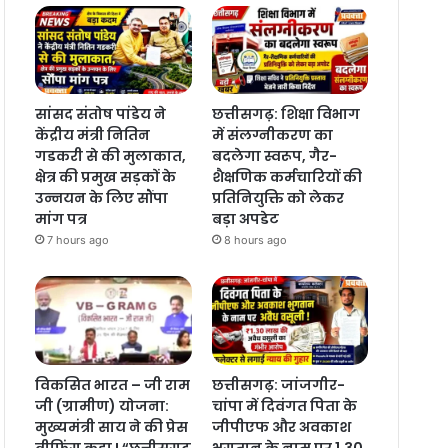
सांसद संतोष पांडेय ने
छत्तीसगढ़: शिक्षा विभाग
केंद्रीय मंत्री नितिन
में संलग्नीकरण का
गडकरी से की मुलाकात,
बदलेगा स्वरूप, गैर-
क्षेत्र की प्रमुख सड़कों के
शैक्षणिक कर्मचारियों की
उन्नयन के लिए सौंपा
प्रतिनियुक्ति को लेकर
मांग पत्र
बड़ा अपडेट
7 hours ago
8 hours ago
विकसित भारत – जी राम
छत्तीसगढ़: जांजगीर-
जी (ग्रामीण) योजना:
चांपा में दिवंगत पिता के
मुख्यमंत्री साय ने की प्रेस
जीपीएफ और अवकाश
ब्रीफिंग कहा ! “छत्तीसगढ़
भुगतान के नाम पर 1.30