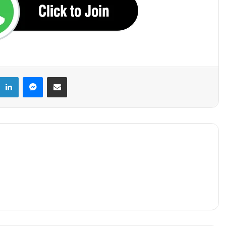
k
LinkedIn
Messenger
Share via Email