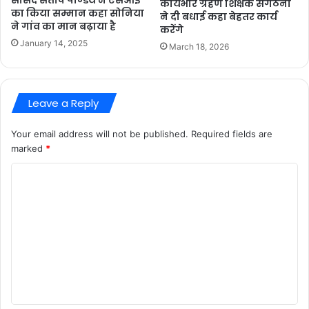
सासंद संतोष पाण्डेय ने एसआई
कार्यभार ग्रहण शिक्षक संगठनों
का किया सम्मान कहा सोनिया
ने दी बधाई कहा बेहतर कार्य
ने गांव का मान बढ़ाया है
करेंगे
January 14, 2025
March 18, 2026
Leave a Reply
Your email address will not be published.
Required fields are
marked
*
C
o
m
m
e
n
t