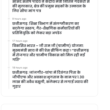
सांसद संतोष पांडेय ने केंद्रीय मंत्री नितिन गडकरी से
की मुलाकात, क्षेत्र की प्रमुख सड़कों के उन्नयन के
लिए सौंपा मांग पत्र
9 hours ago
छत्तीसगढ़: शिक्षा विभाग में संलग्नीकरण का
बदलेगा स्वरूप, गैर-शैक्षणिक कर्मचारियों की
प्रतिनियुक्ति को लेकर बड़ा अपडेट
17 hours ago
विकसित भारत – जी राम जी (ग्रामीण) योजना:
मुख्यमंत्री साय ने की प्रेस ब्रीफिंग कहा ! “छत्तीसगढ़
में रोजगार और ग्रामीण विकास को मिल रही नई
गति”
18 hours ago
छत्तीसगढ़: जांजगीर-चांपा में दिवंगत पिता के
जीपीएफ और अवकाश भुगतान के नाम पर 1.30
लाख की अवैध वसूली, कलेक्टर से लगाई न्याय की
गुहार