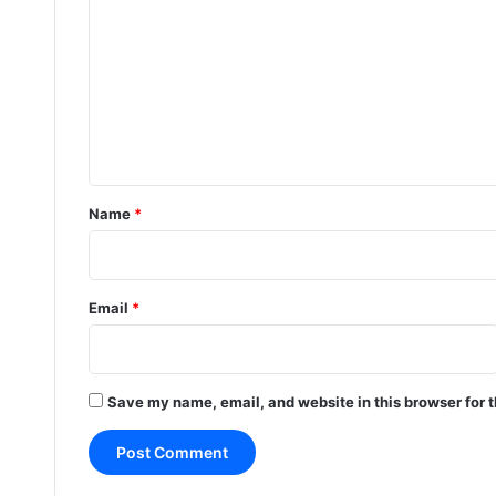
o
m
m
e
n
t
*
Name
*
Email
*
Save my name, email, and website in this browser for 