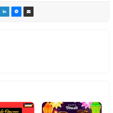
k
LinkedIn
Messenger
Share via Email