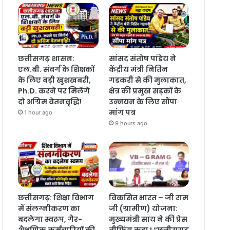
छत्तीसगढ़ शासन:
सांसद संतोष पांडेय ने
एल.बी. संवर्ग के शिक्षकों
केंद्रीय मंत्री नितिन
के लिए बड़ी खुशखबरी,
गडकरी से की मुलाकात,
Ph.D. करने पर मिलेंगे
क्षेत्र की प्रमुख सड़कों के
दो अग्रिम वेतनवृद्धि!
उन्नयन के लिए सौंपा
मांग पत्र
1 hour ago
9 hours ago
छत्तीसगढ़: शिक्षा विभाग
विकसित भारत – जी राम
में संलग्नीकरण का
जी (ग्रामीण) योजना:
बदलेगा स्वरूप, गैर-
मुख्यमंत्री साय ने की प्रेस
शैक्षणिक कर्मचारियों की
ब्रीफिंग कहा ! “छत्तीसगढ़