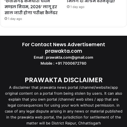
‘छत्तीसगढ़ कर्मचारी चयन
मिलेंगे दो अग्रिम वेतनवृद्धि!
मण्डल नियम, 2026’ लागू हर
1 day ago
साल जारी होगा परीक्षा कैलेंडर
1 day ago
For Contact News Advertisement
prawakta.com
Email : prawakta.com@gmail.com
Mobile : +91 7000672760
PRAWAKTA DISCLAIMER
A disclaimer that prawakta news portal /channel/website/app
original content on a portal from being stolen by users. It can also
explain that you own portal /channel/ web sites / app that are
legal consequences for using your work without permission. in
case of any legal dispute arising in any news or material published
in the prawakta web portal, the jurisdiction for settlement of the
matter will be District Raipur, Chhattisgarh