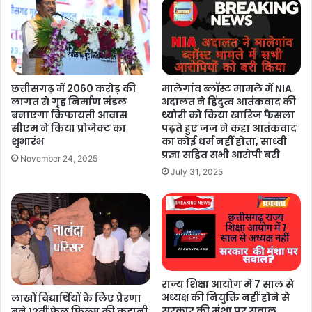
छत्तीसगढ़ में 2060 करोड़ की
मालेगांव ब्लॉस्ट मामले में NIA
लागत से गृह निर्माण मंडल
अदालत ने हिंदुत्व आतंकवाद की
बनाएगा किफायती आवास
थ्योरी को किया खारिज फैसला
सीएम ने किया प्रोजेक्ट का
पढ़ते हुए जज ने कहा आतंकवाद
शुभारंभ
का कोई धर्म नहीं होता, साध्वी
प्रज्ञा सहित सभी आरोपी बरी
November 24, 2025
July 31, 2025
राज्य शिक्षा आयोग में 7 साल से
अध्यक्ष की नियुक्ति नहीं होने से
लाखों विद्यार्थियों के लिए प्रेरणा
सरकार की मंशा पर सवाल
बने १२वीं फेल फिल्म की कहानी