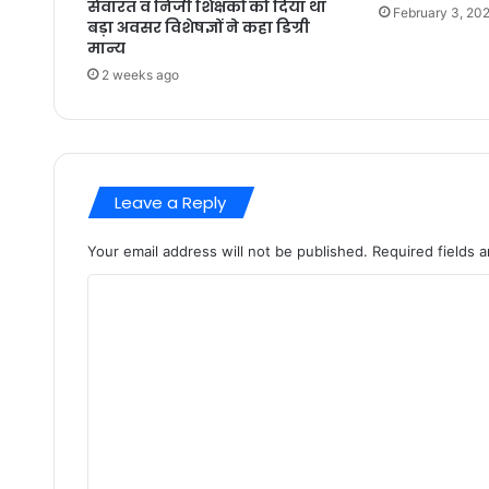
सेवारत व निजी शिक्षकों को दिया था
February 3, 20
बड़ा अवसर विशेषज्ञों ने कहा डिग्री
मान्य
2 weeks ago
Leave a Reply
Your email address will not be published.
Required fields 
C
o
m
m
e
n
t