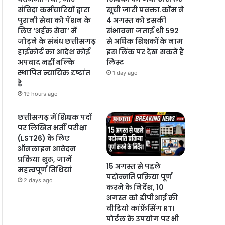
संविदा कर्मचारियों द्वारा
सूची जारी प्रवक्ता.कॉम ने
पुरानी सेवा को पेंशन के
4 अगस्त को इसकी
लिए ‘अर्हक सेवा’ में
संभावना जताई थी 592
जोड़ने के संबंध छत्तीसगढ़
से अधिक शिक्षकों के नाम
हाईकोर्ट का आदेश कोई
इस लिंक पर देख सकते हैं
अपवाद नहीं बल्कि
लिस्ट
स्थापित न्यायिक दृष्टांत
1 day ago
है
19 hours ago
छत्तीसगढ़ में शिक्षक पदों
पर लिखित भर्ती परीक्षा
(LST26) के लिए
ऑनलाइन आवेदन
प्रक्रिया शुरू, जानें
15 अगस्त से पहले
महत्वपूर्ण तिथियां
पदोन्नति प्रक्रिया पूर्ण
2 days ago
करने के निर्देश, 10
अगस्त को डीपीआई की
वीडियो कांफ्रेंसिंग RTI
पोर्टल के उपयोग पर भी