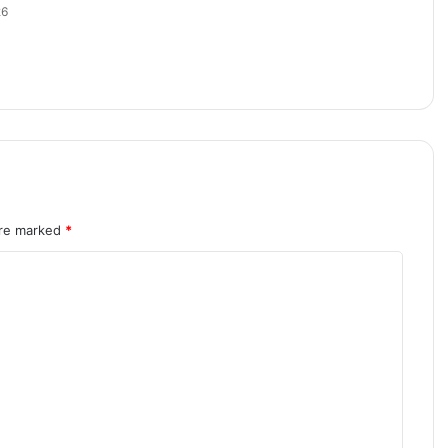
26
are marked
*