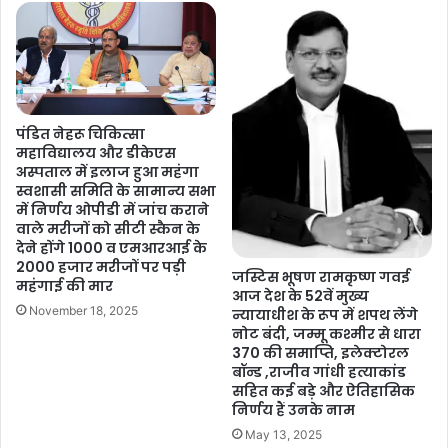
पंडित नेहरू चिकित्सा
महाविद्यालय और डीकेएस
अस्पताल में इलाज हुआ महंगा
स्वशासी समिति के सामान्य सभा
में निर्णय ओपीडी में जांच कराने
वाले मरीजों को सीटी स्कैन के
देने होंगे 1000 व एमआरआई के
2000 हजार मरीजों पर पड़ी
जस्टिस भूषण रामकृष्ण गवई
महंगाई की मार
आज देश के 52वें मुख्य
November 18, 2025
न्यायाधीश के रूप में शपथ लेंगे
नोट बंदी, जम्मू कश्मीर से धारा
370 की समाप्ति, इलेक्टोरल
बॉन्ड ,राजीव गांधी हत्याकांड
सहित कई बड़े और ऐतिहासिक
निर्णय हैं उनके नाम
May 13, 2025