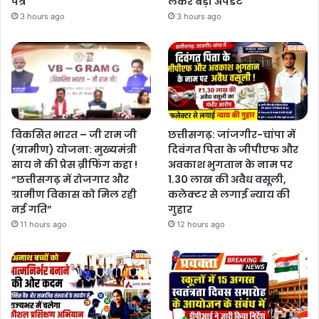
पत्र
लेकर बड़ा अपडेट
3 hours ago
3 hours ago
विकसित भारत – जी राम जी
छत्तीसगढ़: जांजगीर-चांपा में
(ग्रामीण) योजना: मुख्यमंत्री
दिवंगत पिता के जीपीएफ और
साय ने की प्रेस ब्रीफिंग कहा !
अवकाश भुगतान के नाम पर
“छत्तीसगढ़ में रोजगार और
1.30 लाख की अवैध वसूली,
ग्रामीण विकास को मिल रही
कलेक्टर से लगाई न्याय की
नई गति”
गुहार
11 hours ago
12 hours ago