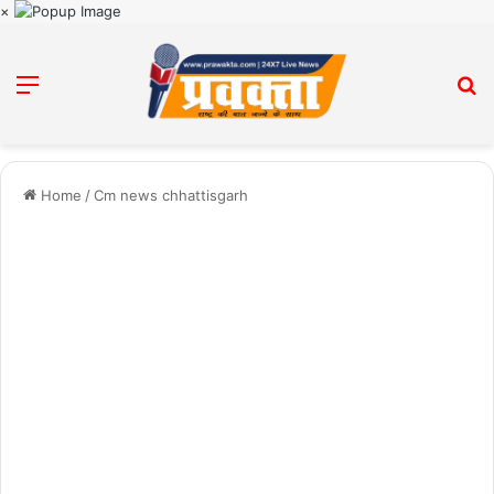
×
Menu
Se
Home
/
Cm news chhattisgarh