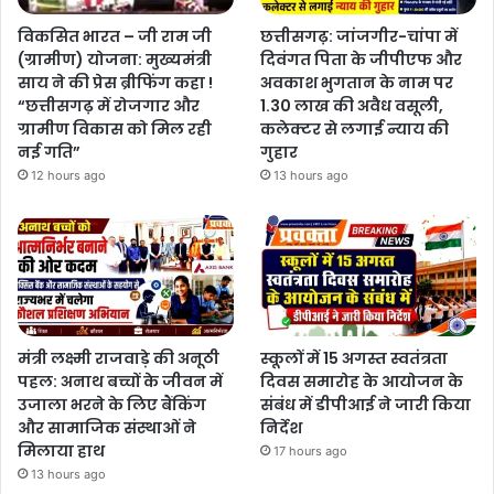
विकसित भारत – जी राम जी
छत्तीसगढ़: जांजगीर-चांपा में
(ग्रामीण) योजना: मुख्यमंत्री
दिवंगत पिता के जीपीएफ और
साय ने की प्रेस ब्रीफिंग कहा !
अवकाश भुगतान के नाम पर
“छत्तीसगढ़ में रोजगार और
1.30 लाख की अवैध वसूली,
ग्रामीण विकास को मिल रही
कलेक्टर से लगाई न्याय की
नई गति”
गुहार
12 hours ago
13 hours ago
मंत्री लक्ष्मी राजवाड़े की अनूठी
स्कूलों में 15 अगस्त स्वतंत्रता
पहल: अनाथ बच्चों के जीवन में
दिवस समारोह के आयोजन के
उजाला भरने के लिए बैंकिंग
संबंध में डीपीआई ने जारी किया
और सामाजिक संस्थाओं ने
निर्देश
मिलाया हाथ
17 hours ago
13 hours ago