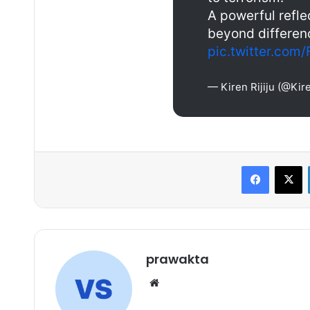
A powerful reflec
beyond differen
pic.twitter.co
— Kiren Rijiju (@Kire
Faceboo
X
prawakta
Website