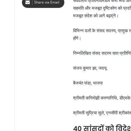
सर्वदलीय प्रतिनिधिमंडल सभी रूपों और
Share via Email
सहमति और मजबूत दृष्टिकोण को प्रदर्श
मजबूत संदेश को आगे बढ़ाएंगे।
विभिन्न दलों के संसद सदस्य, प्रमुख 
होंगे।
निम्नलिखित संसद सदस्य सात प्रतिनिधि
संजय कुमार झा, जदयू
बैजयंत पांडा, भाजपा
श्रीमती कनिमोझी करुणानिधि, डीएमके
श्रीमती सुप्रिया सुले, एनसीपी श्रीकां
40 सांसदों को विद