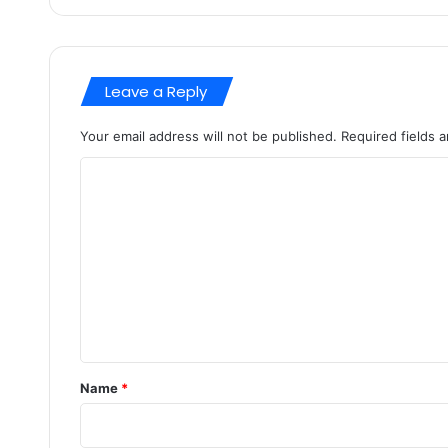
Leave a Reply
Your email address will not be published.
Required fields 
C
o
m
m
e
n
t
*
Name
*