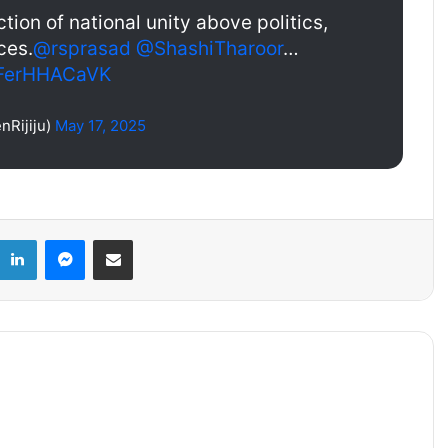
tion of national unity above politics,
ces.
@rsprasad
@ShashiTharoor
…
m/FerHHACaVK
nRijiju)
May 17, 2025
k
LinkedIn
Messenger
Share via Email