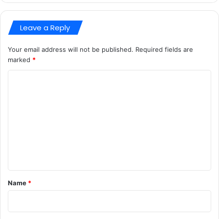
Leave a Reply
Your email address will not be published.
Required fields are
marked
*
C
o
m
m
e
n
t
*
Name
*