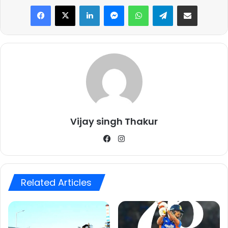
Facebook
X
LinkedIn
Messenger
WhatsApp
Telegram
Share via Email
Vijay singh Thakur
Facebook
Instagram
Related Articles