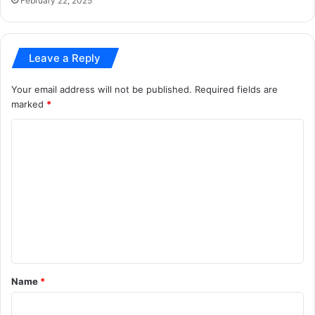
February 22, 2025
Leave a Reply
Your email address will not be published.
Required fields are
marked
*
C
o
m
m
e
n
t
*
Name
*