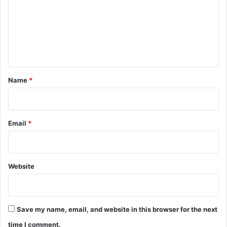
m
m
e
n
t
*
Name
*
Email
*
Website
Save my name, email, and website in this browser for the next
time I comment.