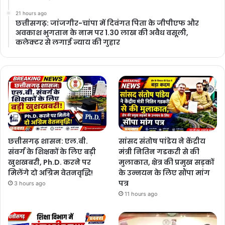
21 hours ago
छत्तीसगढ़: जांजगीर-चांपा में दिवंगत पिता के जीपीएफ और
अवकाश भुगतान के नाम पर 1.30 लाख की अवैध वसूली,
कलेक्टर से लगाई न्याय की गुहार
छत्तीसगढ़ शासन: एल.बी.
सांसद संतोष पांडेय ने केंद्रीय
संवर्ग के शिक्षकों के लिए बड़ी
मंत्री नितिन गडकरी से की
खुशखबरी, Ph.D. करने पर
मुलाकात, क्षेत्र की प्रमुख सड़कों
मिलेंगे दो अग्रिम वेतनवृद्धि!
के उन्नयन के लिए सौंपा मांग
पत्र
3 hours ago
11 hours ago