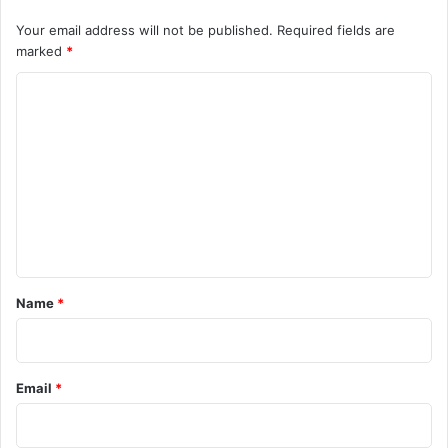
Your email address will not be published.
Required fields are
marked
*
C
o
m
m
e
n
t
*
Name
*
Email
*