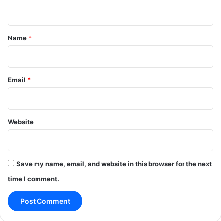
n
t
*
Name
*
Email
*
Website
Save my name, email, and website in this browser for the next
time I comment.