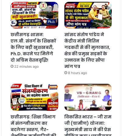
छत्तीसगढ़ शासन:
सांसद संतोष पांडेय ने
एल.बी. संवर्ग के शिक्षकों
केंद्रीय मंत्री नितिन
के लिए बड़ी खुशखबरी,
गडकरी से की मुलाकात,
Ph.D. करने पर मिलेंगे
क्षेत्र की प्रमुख सड़कों के
दो अग्रिम वेतनवृद्धि!
उन्नयन के लिए सौंपा
मांग पत्र
22 minutes ago
8 hours ago
छत्तीसगढ़: शिक्षा विभाग
विकसित भारत – जी राम
में संलग्नीकरण का
जी (ग्रामीण) योजना:
बदलेगा स्वरूप, गैर-
मुख्यमंत्री साय ने की प्रेस
शैक्षणिक कर्मचारियों की
ब्रीफिंग कहा ! “छत्तीसगढ़