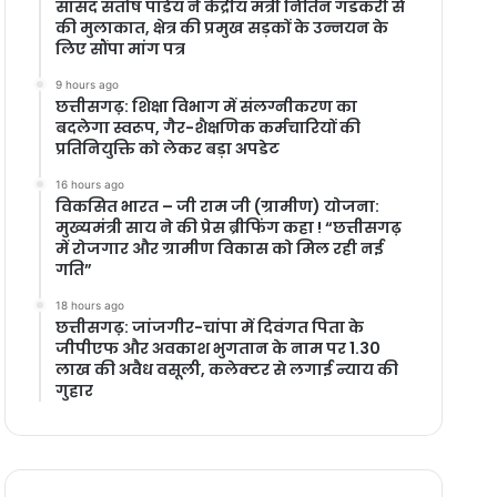
सांसद संतोष पांडेय ने केंद्रीय मंत्री नितिन गडकरी से
की मुलाकात, क्षेत्र की प्रमुख सड़कों के उन्नयन के
लिए सौंपा मांग पत्र
9 hours ago
छत्तीसगढ़: शिक्षा विभाग में संलग्नीकरण का
बदलेगा स्वरूप, गैर-शैक्षणिक कर्मचारियों की
प्रतिनियुक्ति को लेकर बड़ा अपडेट
16 hours ago
विकसित भारत – जी राम जी (ग्रामीण) योजना:
मुख्यमंत्री साय ने की प्रेस ब्रीफिंग कहा ! “छत्तीसगढ़
में रोजगार और ग्रामीण विकास को मिल रही नई
गति”
18 hours ago
छत्तीसगढ़: जांजगीर-चांपा में दिवंगत पिता के
जीपीएफ और अवकाश भुगतान के नाम पर 1.30
लाख की अवैध वसूली, कलेक्टर से लगाई न्याय की
गुहार