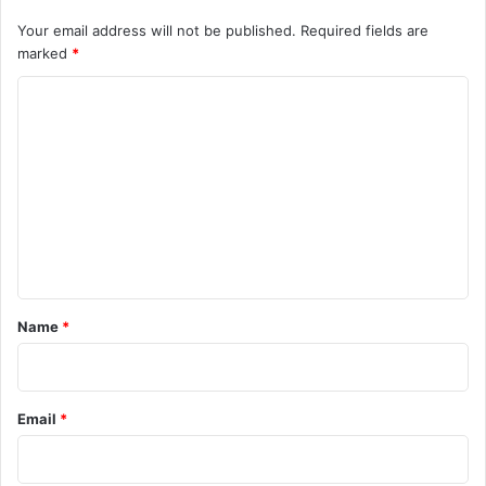
Your email address will not be published.
Required fields are
marked
*
C
o
m
m
e
n
t
*
Name
*
Email
*