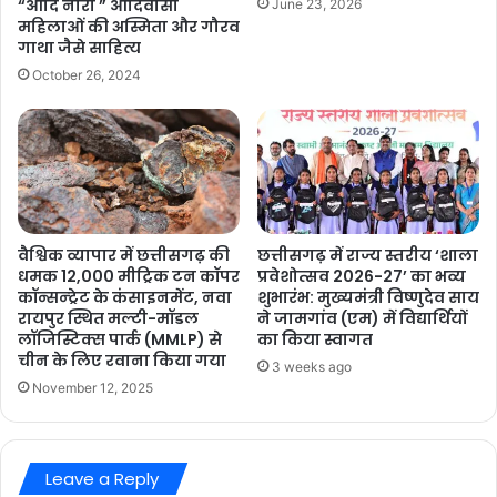
“आदि नारी ” आदिवासी
June 23, 2026
महिलाओं की अस्मिता और गौरव
गाथा जैसे साहित्य
October 26, 2024
वैश्विक व्यापार में छत्तीसगढ़ की
छत्तीसगढ़ में राज्य स्तरीय ‘शाला
धमक 12,000 मीट्रिक टन कॉपर
प्रवेशोत्सव 2026-27’ का भव्य
कॉन्सन्ट्रेट के कंसाइनमेंट, नवा
शुभारंभ: मुख्यमंत्री विष्णुदेव साय
रायपुर स्थित मल्टी-मॉडल
ने जामगांव (एम) में विद्यार्थियों
लॉजिस्टिक्स पार्क (MMLP) से
का किया स्वागत
चीन के लिए रवाना किया गया
3 weeks ago
November 12, 2025
Leave a Reply