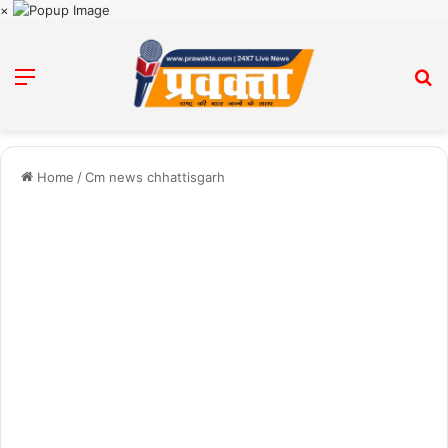
×
Menu
Se
Home
/
Cm news chhattisgarh