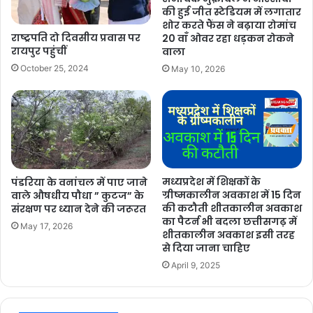
की हुई जीत स्टेडियम में लगातार
शोर करते फैंस ने बढ़ाया रोमांच
राष्ट्रपति दो दिवसीय प्रवास पर
20 वाँ ओवर रहा धड़कन रोकने
रायपुर पहुंचीं
वाला
October 25, 2024
May 10, 2026
मध्यप्रदेश में शिक्षकों के
पंडरिया के वनांचल में पाए जाने
ग्रीष्मकालीन अवकाश में 15 दिन
वाले औषधीय पौधा ” कुटज” के
की कटौती शीतकालीन अवकाश
संरक्षण पर ध्यान देने की जरूरत
का पैटर्न भी बदला छत्तीसगढ़ में
May 17, 2026
शीतकालीन अवकाश इसी तरह
से दिया जाना चाहिए
April 9, 2025