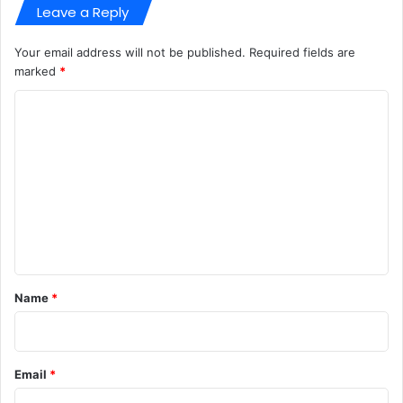
Leave a Reply
Your email address will not be published.
Required fields are
marked
*
C
o
m
m
e
n
t
*
Name
*
Email
*