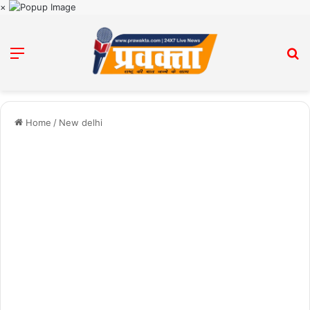
×
Menu
Se
Home
/
New delhi