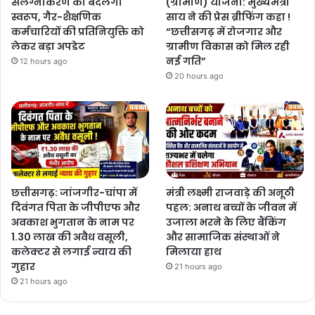
संलग्नीकरण का बदलेगा
(ग्रामीण) योजना: मुख्यमंत्री
स्वरूप, गैर-शैक्षणिक
साय ने की प्रेस ब्रीफिंग कहा !
कर्मचारियों की प्रतिनियुक्ति को
“छत्तीसगढ़ में रोजगार और
लेकर बड़ा अपडेट
ग्रामीण विकास को मिल रही
नई गति”
12 hours ago
20 hours ago
छत्तीसगढ़: जांजगीर-चांपा में
मंत्री लक्ष्मी राजवाड़े की अनूठी
दिवंगत पिता के जीपीएफ और
पहल: अनाथ बच्चों के जीवन में
अवकाश भुगतान के नाम पर
उजाला भरने के लिए बैंकिंग
1.30 लाख की अवैध वसूली,
और सामाजिक संस्थाओं ने
कलेक्टर से लगाई न्याय की
मिलाया हाथ
गुहार
21 hours ago
21 hours ago