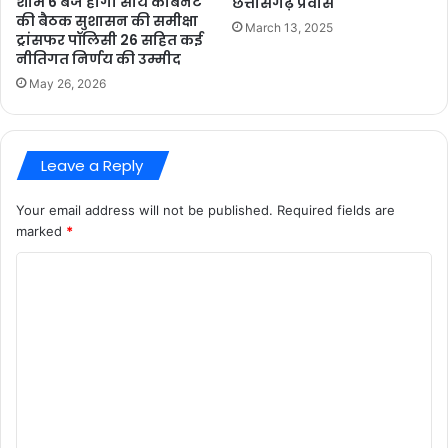
शाम 6 बजे होगी साय केबिनेट
छत्तीसगढ़ प्रवास
की बैठक सुशासन की समीक्षा
March 13, 2025
ट्रांसफर पॉलिसी 26 सहित कई
नीतिगत निर्णय की उम्मीद
May 26, 2026
Leave a Reply
Your email address will not be published.
Required fields are
marked
*
C
o
m
m
e
n
t