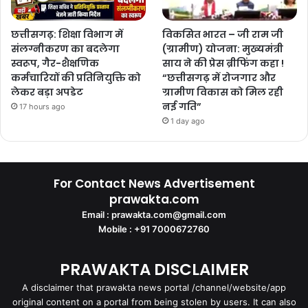
छत्तीसगढ़: शिक्षा विभाग में
विकसित भारत – जी राम जी
संलग्नीकरण का बदलेगा
(ग्रामीण) योजना: मुख्यमंत्री
स्वरूप, गैर-शैक्षणिक
साय ने की प्रेस ब्रीफिंग कहा !
कर्मचारियों की प्रतिनियुक्ति को
“छत्तीसगढ़ में रोजगार और
लेकर बड़ा अपडेट
ग्रामीण विकास को मिल रही
नई गति”
17 hours ago
1 day ago
For Contact News Advertisement
prawakta.com
Email : prawakta.com@gmail.com
Mobile : +91 7000672760
PRAWAKTA DISCLAIMER
A disclaimer that prawakta news portal /channel/website/app
original content on a portal from being stolen by users. It can also