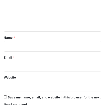
m
m
e
n
t
*
Name
*
Email
*
Website
Save my name, email, and website in this browser for the next
time I comment.