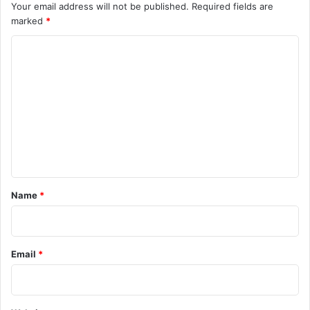
Your email address will not be published.
Required fields are
marked
*
C
o
m
m
e
n
t
*
Name
*
Email
*