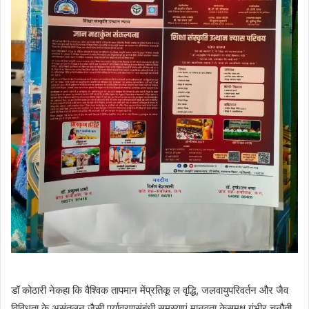
डॉ कोठारी नेकहा कि वैश्विक तापमान मेंप्रतिकू ल वृद्धि, जलवायुपरिवर्तन और जैव
विविधता के असंतुलन जैसी पर्यावरणसंबंधी समस्याएं मानवता केसमक्ष गंभीर चुनौती