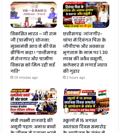
विकसित भारत – जी राम
छत्तीसगढ़: जांजगीर-
जी (ग्रामीण) योजना:
चांपा में दिवंगत पिता के
मुख्यमंत्री साय ने की प्रेस
जीपीएफ और अवकाश
ब्रीफिंग कहा ! “छत्तीसगढ़
भुगतान के नाम पर 1.30
में रोजगार और ग्रामीण
लाख की अवैध वसूली,
विकास को मिल रही नई
कलेक्टर से लगाई न्याय
गति”
की गुहार
29 minutes ago
2 hours ago
मंत्री लक्ष्मी राजवाड़े की
स्कूलों में 15 अगस्त
अनूठी पहल: अनाथ बच्चों
स्वतंत्रता दिवस समारोह
के जीवन में उजाला भरने
के आयोजन के संबंध में