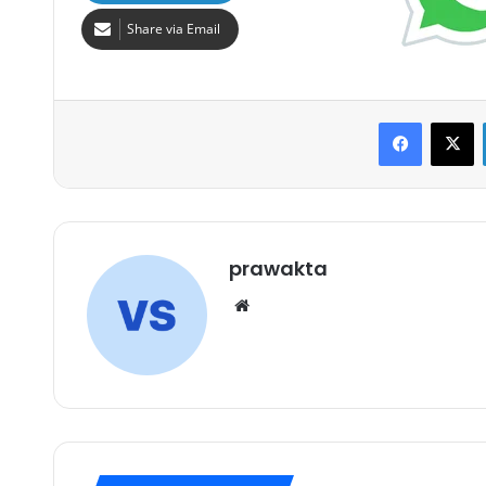
Share via Email
Faceboo
X
prawakta
Website