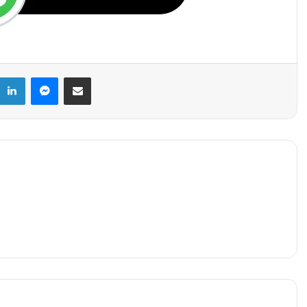
k
LinkedIn
Messenger
Share via Email