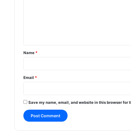
m
m
e
n
t
*
Name
*
Email
*
Save my name, email, and website in this browser for 