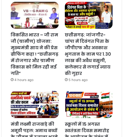
विकसित भारत – जी राम
छत्तीसगढ़: जांजगीर-
जी (ग्रामीण) योजना:
चांपा में दिवंगत पिता के
मुख्यमंत्री साय ने की प्रेस
जीपीएफ और अवकाश
ब्रीफिंग कहा ! “छत्तीसगढ़
भुगतान के नाम पर 1.30
में रोजगार और ग्रामीण
लाख की अवैध वसूली,
विकास को मिल रही नई
कलेक्टर से लगाई न्याय
गति”
की गुहार
4 hours ago
5 hours ago
मंत्री लक्ष्मी राजवाड़े की
स्कूलों में 15 अगस्त
अनूठी पहल: अनाथ बच्चों
स्वतंत्रता दिवस समारोह
के जीवन में उजाला भरने
के आयोजन के संबंध में