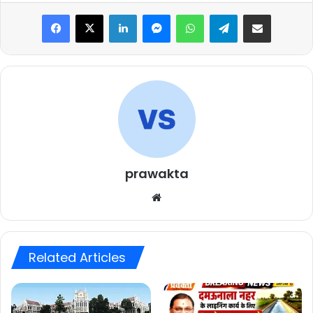
Facebook
X
LinkedIn
Messenger
WhatsApp
Telegram
Share via Email
prawakta
Website
Related Articles