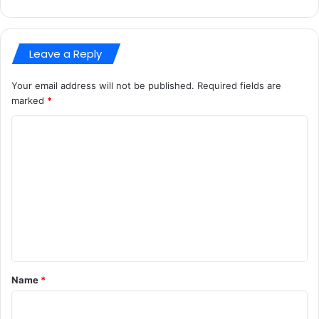
Leave a Reply
Your email address will not be published.
Required fields are
marked
*
C
o
m
m
e
n
t
*
Name
*