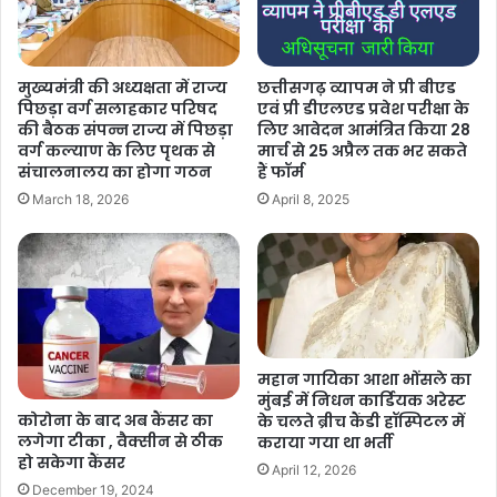
छत्तीसगढ़ व्यापम ने प्री बीएड
मुख्यमंत्री की अध्यक्षता में राज्य
एवं प्री डीएलएड प्रवेश परीक्षा के
पिछड़ा वर्ग सलाहकार परिषद
लिए आवेदन आमंत्रित किया 28
की बैठक संपन्न राज्य में पिछड़ा
मार्च से 25 अप्रैल तक भर सकते
वर्ग कल्याण के लिए पृथक से
हैं फॉर्म
संचालनालय का होगा गठन
April 8, 2025
March 18, 2026
महान गायिका आशा भोंसले का
मुंबई में निधन कार्डियक अरेस्ट
कोरोना के बाद अब कैंसर का
के चलते ब्रीच कैंडी हॉस्पिटल में
लगेगा टीका , वैक्सीन से ठीक
कराया गया था भर्ती
हो सकेगा कैंसर
April 12, 2026
December 19, 2024