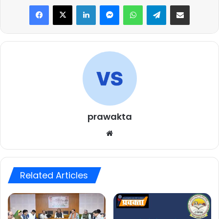
Facebook
X
LinkedIn
Messenger
WhatsApp
Telegram
Share via Email
prawakta
Website
Related Articles