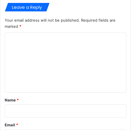
Leave a Reply
Your email address will not be published.
Required fields are
marked
*
C
o
m
m
e
n
t
*
Name
*
Email
*