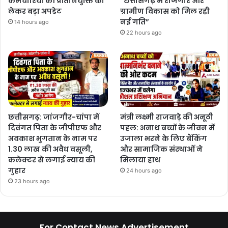
कर्मचारियों की प्रतिनियुक्ति को
“छत्तीसगढ़ में रोजगार और
लेकर बड़ा अपडेट
ग्रामीण विकास को मिल रही
नई गति”
14 hours ago
22 hours ago
छत्तीसगढ़: जांजगीर-चांपा में
मंत्री लक्ष्मी राजवाड़े की अनूठी
दिवंगत पिता के जीपीएफ और
पहल: अनाथ बच्चों के जीवन में
अवकाश भुगतान के नाम पर
उजाला भरने के लिए बैंकिंग
1.30 लाख की अवैध वसूली,
और सामाजिक संस्थाओं ने
कलेक्टर से लगाई न्याय की
मिलाया हाथ
गुहार
24 hours ago
23 hours ago
For Contact News Advertisement