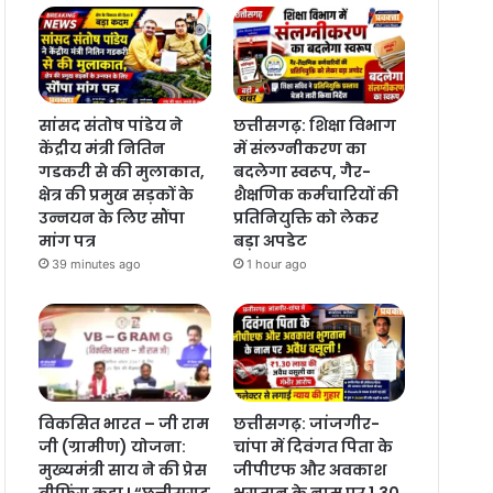
सांसद संतोष पांडेय ने
छत्तीसगढ़: शिक्षा विभाग
केंद्रीय मंत्री नितिन
में संलग्नीकरण का
गडकरी से की मुलाकात,
बदलेगा स्वरूप, गैर-
क्षेत्र की प्रमुख सड़कों के
शैक्षणिक कर्मचारियों की
उन्नयन के लिए सौंपा
प्रतिनियुक्ति को लेकर
मांग पत्र
बड़ा अपडेट
39 minutes ago
1 hour ago
विकसित भारत – जी राम
छत्तीसगढ़: जांजगीर-
जी (ग्रामीण) योजना:
चांपा में दिवंगत पिता के
मुख्यमंत्री साय ने की प्रेस
जीपीएफ और अवकाश
ब्रीफिंग कहा ! “छत्तीसगढ़
भुगतान के नाम पर 1.30