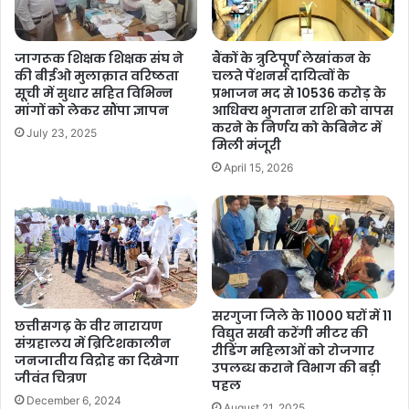
जागरूक शिक्षक शिक्षक संघ ने
बैंकों के त्रुटिपूर्ण लेखांकन के
की बीईओ मुलाक़ात वरिष्ठता
चलते पेंशनर्स दायित्वों के
सूची में सुधार सहित विभिन्न
प्रभाजन मद से 10536 करोड़ के
मांगों को लेकर सौंपा ज्ञापन
आधिक्य भुगतान राशि को वापस
करने के निर्णय को केबिनेट में
July 23, 2025
मिली मंजूरी
April 15, 2026
सरगुजा जिले के 11000 घरों में 11
छत्तीसगढ़ के वीर नारायण
विद्युत सखी करेंगी मीटर की
संग्रहालय में ब्रिटिशकालीन
रीडिंग महिलाओं को रोजगार
जनजातीय विद्रोह का दिखेगा
उपलब्ध कराने विभाग की बड़ी
जीवंत चित्रण
पहल
December 6, 2024
August 21, 2025