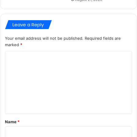
Leave a Reply
Your email address will not be published.
Required fields are
marked
*
C
o
m
m
e
n
t
*
Name
*