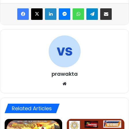
Facebook
X
LinkedIn
Messenger
WhatsApp
Telegram
Share via Email
prawakta
Website
Related Articles