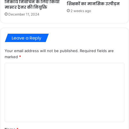
निकाय निर्वाचन के लिए किया
शिक्षकों का मानसिक उत्पीड़न
मास्टर ट्रेनर की नियुक्ति
2 weeks ago
December 11, 2024
Leave a Reply
Your email address will not be published.
Required fields are
marked
*
C
o
m
m
e
n
t
*