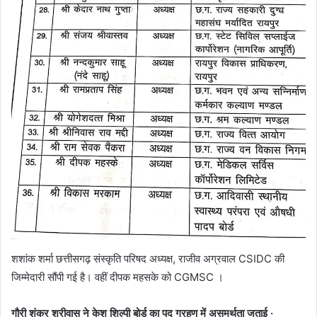
शशांक शर्मा छत्तीसगढ़ संस्कृति परिषद अध्यक्ष, राजीव अग्रवाल CSIDC की
जिम्मेदारी सौंपी गई है। वहीं दीपक महसके को CGMSC ।
गौरी शंकर श्रीवास ने केश शिल्पी बोर्ड का पद ग्रहण में असमर्थता जताई ·