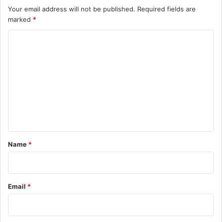
Your email address will not be published.
Required fields are
marked
*
C
o
m
m
e
n
t
*
Name
*
Email
*