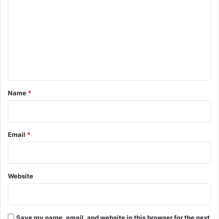
o
m
m
e
n
t
*
Name
*
Email
*
Website
Save my name, email, and website in this browser for the next