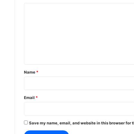
C
o
m
m
e
n
t
*
Name
*
Email
*
Save my name, email, and website in this browser for 